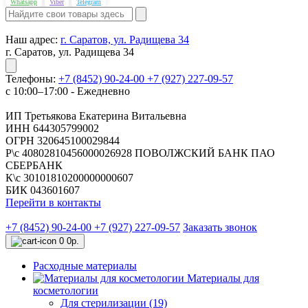
Whatsapp
Viber
Telegram
Наш адрес:
г. Саратов, ул. Радищева 34
г. Саратов, ул. Радищева 34
Телефоны:
+7 (8452) 90-24-00
+7 (927) 227-09-57
с 10:00–17:00 - Ежедневно
ИП Третьякова Екатерина Витальевна
ИНН 644305799002
ОГРН 320645100029844
Р\с 40802810456000026928 ПОВОЛЖСКИЙ БАНК ПАО
СБЕРБАНК
К\с 30101810200000000607
БИК 043601607
Перейти в контакты
+7 (8452) 90-24-00
+7 (927) 227-09-57
Заказать звонок
0
0р.
Расходные материалы
Материалы для
косметологии
Для стерилизации (19)