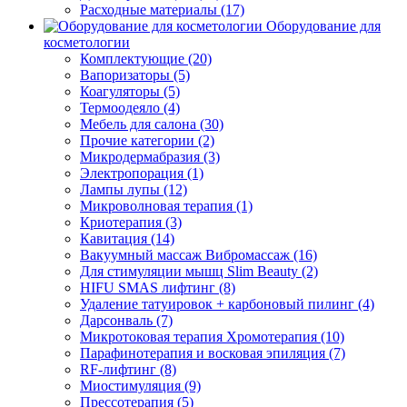
Расходные материалы (17)
Оборудование для
косметологии
Комплектующие (20)
Вапоризаторы (5)
Коагуляторы (5)
Термоодеяло (4)
Мебель для салона (30)
Прочие категории (2)
Микродермабразия (3)
Электропорация (1)
Лампы лупы (12)
Микроволновая терапия (1)
Криотерапия (3)
Кавитация (14)
Вакуумный массаж Вибромассаж (16)
Для стимуляции мышц Slim Beauty (2)
HIFU SMAS лифтинг (8)
Удаление татуировок + карбоновый пилинг (4)
Дарсонваль (7)
Микротоковая терапия Хромотерапия (10)
Парафинотерапия и восковая эпиляция (7)
RF-лифтинг (8)
Миостимуляция (9)
Прессотерапия (5)