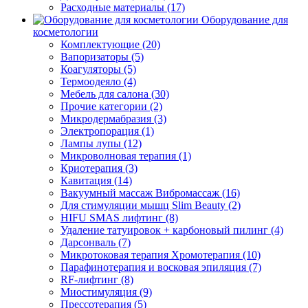
Расходные материалы (17)
Оборудование для
косметологии
Комплектующие (20)
Вапоризаторы (5)
Коагуляторы (5)
Термоодеяло (4)
Мебель для салона (30)
Прочие категории (2)
Микродермабразия (3)
Электропорация (1)
Лампы лупы (12)
Микроволновая терапия (1)
Криотерапия (3)
Кавитация (14)
Вакуумный массаж Вибромассаж (16)
Для стимуляции мышц Slim Beauty (2)
HIFU SMAS лифтинг (8)
Удаление татуировок + карбоновый пилинг (4)
Дарсонваль (7)
Микротоковая терапия Хромотерапия (10)
Парафинотерапия и восковая эпиляция (7)
RF-лифтинг (8)
Миостимуляция (9)
Прессотерапия (5)