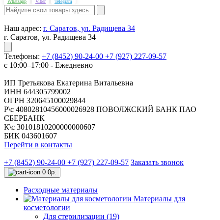
Whatsapp
Viber
Telegram
Наш адрес:
г. Саратов, ул. Радищева 34
г. Саратов, ул. Радищева 34
Телефоны:
+7 (8452) 90-24-00
+7 (927) 227-09-57
с 10:00–17:00 - Ежедневно
ИП Третьякова Екатерина Витальевна
ИНН 644305799002
ОГРН 320645100029844
Р\с 40802810456000026928 ПОВОЛЖСКИЙ БАНК ПАО
СБЕРБАНК
К\с 30101810200000000607
БИК 043601607
Перейти в контакты
+7 (8452) 90-24-00
+7 (927) 227-09-57
Заказать звонок
0
0р.
Расходные материалы
Материалы для
косметологии
Для стерилизации (19)