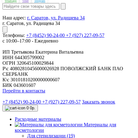
Whatsapp
Viber
Telegram
Наш адрес:
г. Саратов, ул. Радищева 34
г. Саратов, ул. Радищева 34
Телефоны:
+7 (8452) 90-24-00
+7 (927) 227-09-57
с 10:00–17:00 - Ежедневно
ИП Третьякова Екатерина Витальевна
ИНН 644305799002
ОГРН 320645100029844
Р\с 40802810456000026928 ПОВОЛЖСКИЙ БАНК ПАО
СБЕРБАНК
К\с 30101810200000000607
БИК 043601607
Перейти в контакты
+7 (8452) 90-24-00
+7 (927) 227-09-57
Заказать звонок
0
0р.
Расходные материалы
Материалы для
косметологии
Для стерилизации (19)