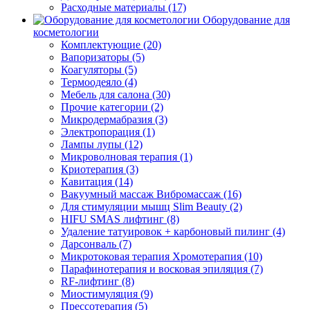
Расходные материалы (17)
Оборудование для
косметологии
Комплектующие (20)
Вапоризаторы (5)
Коагуляторы (5)
Термоодеяло (4)
Мебель для салона (30)
Прочие категории (2)
Микродермабразия (3)
Электропорация (1)
Лампы лупы (12)
Микроволновая терапия (1)
Криотерапия (3)
Кавитация (14)
Вакуумный массаж Вибромассаж (16)
Для стимуляции мышц Slim Beauty (2)
HIFU SMAS лифтинг (8)
Удаление татуировок + карбоновый пилинг (4)
Дарсонваль (7)
Микротоковая терапия Хромотерапия (10)
Парафинотерапия и восковая эпиляция (7)
RF-лифтинг (8)
Миостимуляция (9)
Прессотерапия (5)